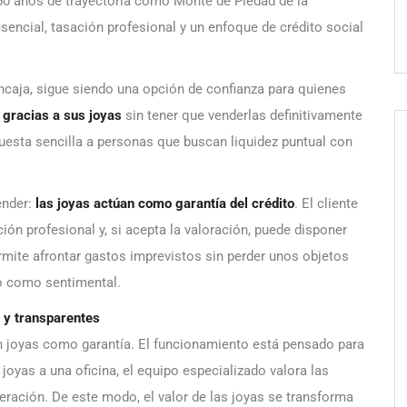
150 años de trayectoria como Monte de Piedad de la
encial, tasación profesional y un enfoque de crédito social
ncaja, sigue siendo una opción de confianza para quienes
e gracias a sus joyas
sin tener que venderlas definitivamente
puesta sencilla a personas que buscan liquidez puntual con
ender:
las joyas actúan como garantía del crédito
. El cliente
ión profesional y, si acepta la valoración, puede disponer
ermite afrontar gastos imprevistos sin perder unos objetos
o como sentimental.
s y transparentes
con joyas como garantía. El funcionamiento está pensado para
 joyas a una oficina, el equipo especializado valora las
operación. De este modo, el valor de las joyas se transforma