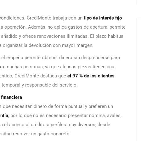
 condiciones. CrediMonte trabaja con un
tipo de interés fijo
 la operación. Además, no aplica gastos de apertura, permite
añadido y ofrece renovaciones ilimitadas. El plazo habitual
da organizar la devolución con mayor margen.
or, el empeño permite obtener dinero sin desprenderse para
para muchas personas, ya que algunas piezas tienen una
 sentido, CrediMonte destaca que
el 97 % de los clientes
r temporal y responsable del servicio.
 financiera
s que necesitan dinero de forma puntual y prefieren un
antía
, por lo que no es necesario presentar nómina, avales,
ta el acceso al crédito a perfiles muy diversos, desde
itan resolver un gasto concreto.