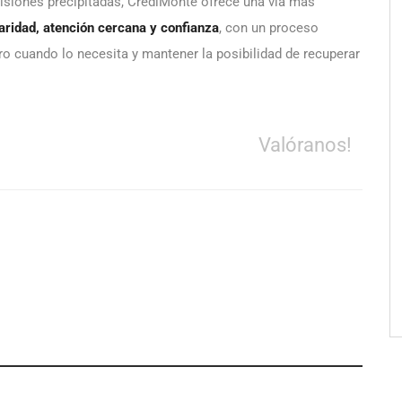
isiones precipitadas, CrediMonte ofrece una vía más
laridad, atención cercana y confianza
, con un proceso
 cuando lo necesita y mantener la posibilidad de recuperar
Valóranos!