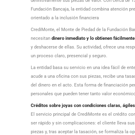
definitivamente sus piezas de valor. Con cerca de 
Fundación Bancaja, la entidad combina atención pres
orientado a la inclusión financiera
CrediMonte, el Monte de Piedad de la Fundación Ba
necesitan
dinero inmediato y lo obtienen fácilment
y deshacerse de ellas. Su actividad, ofrece una res
un proceso claro, presencial y seguro.
La entidad basa su servicio en una idea fácil de ent
acude a una oficina con sus piezas, recibe una tasac
del dinero en el acto. Esta forma de financiación p
personales que pueden tener tanto valor económic
Créditos sobre joyas con condiciones claras, ágile
El servicio principal de CrediMonte es el crédito 
ser rápido y sin complicaciones: el cliente lleva sus
piezas y, tras aceptar la tasación, se formaliza la 