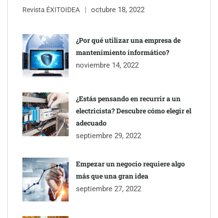
octubre 18, 2022
Revista ÉXITOIDEA
Eagle Waterproofing recomienda revisar la
impermeabilización de las viviendas antes de las vacaciones
¿Por qué utilizar una empresa de
mantenimiento informático?
Servimudanzas supera las 3.000 reseñas con 4,8 estrellas en
noviembre 14, 2022
mudanzas en Barcelona
¿Estás pensando en recurrir a un
electricista? Descubre cómo elegir el
adecuado
septiembre 29, 2022
Empezar un negocio requiere algo
más que una gran idea
septiembre 27, 2022