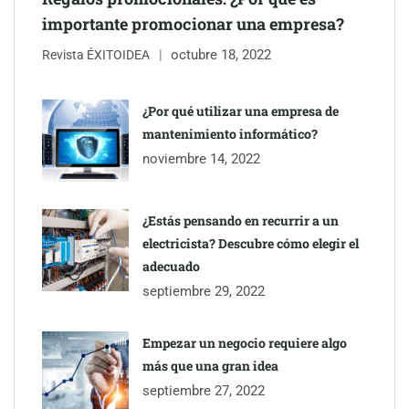
importante promocionar una empresa?
octubre 18, 2022
Revista ÉXITOIDEA
UrbanPay lanza en 19 mercados europeos su solución de pagos
inmobiliarios: hasta 82% de ahorro por cobro
¿Por qué utilizar una empresa de
mantenimiento informático?
Gestoría Online reduce a unas horas el alta de autónomo
noviembre 14, 2022
¿Estás pensando en recurrir a un
electricista? Descubre cómo elegir el
adecuado
septiembre 29, 2022
Empezar un negocio requiere algo
más que una gran idea
septiembre 27, 2022