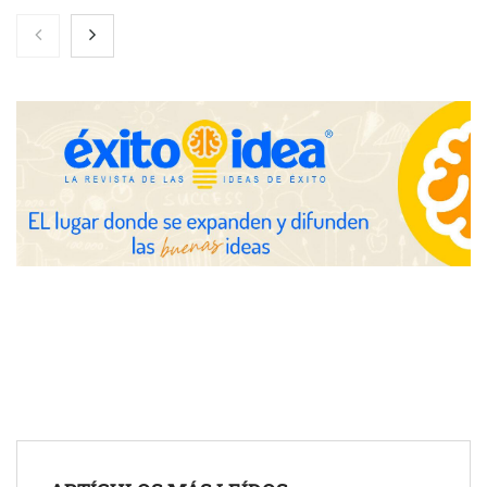
Toro Tapas inaugura su Raw Bar: una experiencia desde
mediodía hasta el anochecer con cocina abierta
El nuevo mapa de zonas tensionadas abre nuevos frentes
legales para propietarios e inquilinos en Cataluña
La luz roja, el nuevo aftersun, actúa en la recuperación de la piel