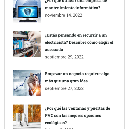
¿Por qué utilizar una empresa de
mantenimiento informático?
Gestoría Online reduce a unas horas el alta de autónomo
noviembre 14, 2022
¿Estás pensando en recurrir a un
electricista? Descubre cómo elegir el
adecuado
septiembre 29, 2022
Empezar un negocio requiere algo
más que una gran idea
septiembre 27, 2022
¿Por qué las ventanas y puertas de
PVC son las mejores opciones
ecológicas?