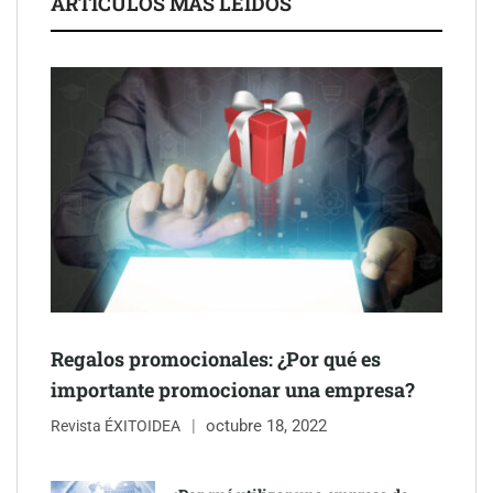
ARTÍCULOS MÁS LEÍDOS
después del sol
Eulalia Roig lanza ‘The Journal’, una revista digital mensual de
entrevistas y fotografía editorial
Regalos promocionales: ¿Por qué es
importante promocionar una empresa?
octubre 18, 2022
Revista ÉXITOIDEA
UrbanPay lanza en 19 mercados europeos su solución de pagos
inmobiliarios: hasta 82% de ahorro por cobro