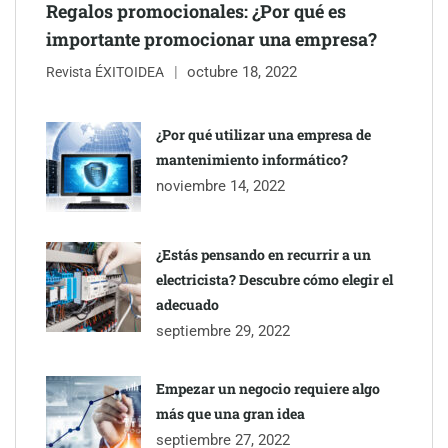
Regalos promocionales: ¿Por qué es
importante promocionar una empresa?
octubre 18, 2022
Revista ÉXITOIDEA
UrbanPay lanza en 19 mercados europeos su solución de pagos
inmobiliarios: hasta 82% de ahorro por cobro
¿Por qué utilizar una empresa de
mantenimiento informático?
Gestoría Online reduce a unas horas el alta de autónomo
noviembre 14, 2022
¿Estás pensando en recurrir a un
electricista? Descubre cómo elegir el
adecuado
septiembre 29, 2022
Empezar un negocio requiere algo
más que una gran idea
septiembre 27, 2022