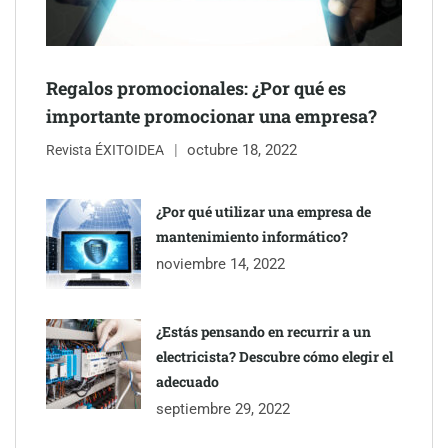
Regalos promocionales: ¿Por qué es
importante promocionar una empresa?
octubre 18, 2022
Revista ÉXITOIDEA
Eagle Waterproofing recomienda revisar la
impermeabilización de las viviendas antes de las vacaciones
¿Por qué utilizar una empresa de
mantenimiento informático?
Servimudanzas supera las 3.000 reseñas con 4,8 estrellas en
noviembre 14, 2022
mudanzas en Barcelona
¿Estás pensando en recurrir a un
electricista? Descubre cómo elegir el
adecuado
septiembre 29, 2022