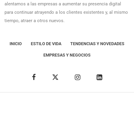
alentamos a las empresas a aumentar su presencia digital
para continuar atrayendo a los clientes existentes y, al mismo
tiempo, atraer a otros nuevos.
INICIO
ESTILO DE VIDA
TENDENCIAS Y NOVEDADES
EMPRESAS Y NEGOCIOS
Éxito Idea
Aviso
legal
Política de Privacidad
Política de Cookies
Condiciones de uso