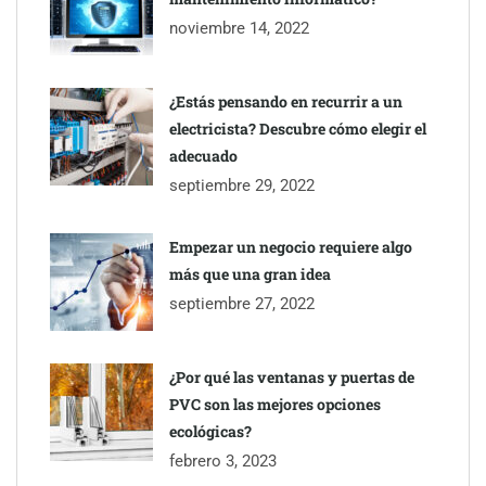
noviembre 14, 2022
¿Estás pensando en recurrir a un
electricista? Descubre cómo elegir el
TBKids impulsa su expansión nacional con un modelo de
adecuado
franquicia que redefine la educación tecnológica
septiembre 29, 2022
Millones de desplazamientos en verano reabren el debate sobre
Empezar un negocio requiere algo
la seguridad en las carreteras, según SMA Road Safety
más que una gran idea
septiembre 27, 2022
Perfumería Laura incorpora Nasomatto a su selección de
perfumería nicho
¿Por qué las ventanas y puertas de
PVC son las mejores opciones
ecológicas?
febrero 3, 2023