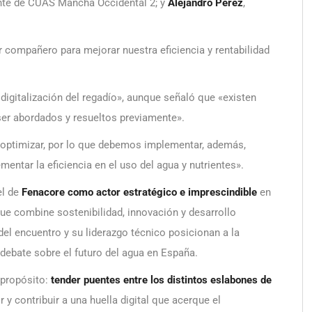
ente de CUAS Mancha Occidental 2; y
Alejandro Pérez
,
or compañero para mejorar nuestra eficiencia y rentabilidad
 digitalización del regadío», aunque señaló que «existen
ser abordados y resueltos previamente».
ca optimizar, por lo que debemos implementar, además,
entar la eficiencia en el uso del agua y nutrientes».
el de
Fenacore como actor estratégico e imprescindible
en
ue combine sostenibilidad, innovación y desarrollo
 del encuentro y su liderazgo técnico posicionan a la
 debate sobre el futuro del agua en España.
 propósito:
tender puentes entre los distintos eslabones de
 y contribuir a una huella digital que acerque el