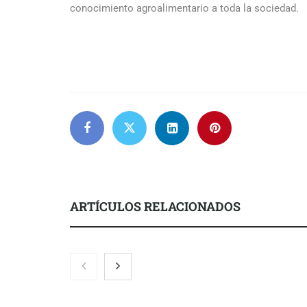
conocimiento agroalimentario a toda la sociedad.
ARTÍCULOS RELACIONADOS
El nuevo mapa de zonas
La luz roja, 
tensionadas abre nuevos frentes
actúa en la r
legales para propietarios e
después del s