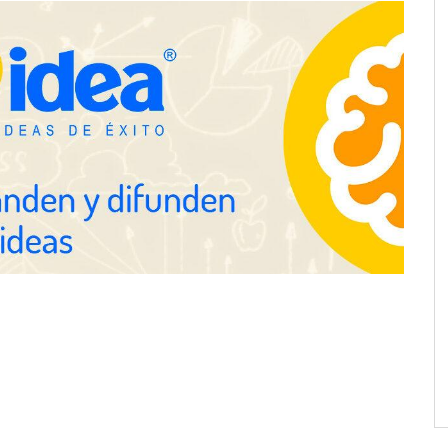
ine reduce a unas
a de autónomo
The Factory School explica por
qué aprender herramientas de IA
ya no es suficiente para los
profesionales de la arquitectura