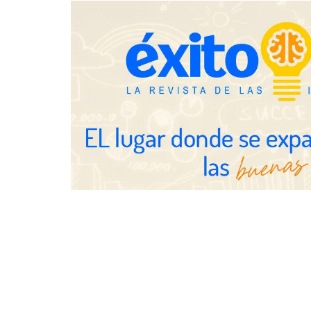
inquilinos en Cataluña
Gestoría Onl
horas el alt
UrbanPay lanza en 19 mercados
europeos su solución de pagos
inmobiliarios: hasta 82% de ahorro
por cobro