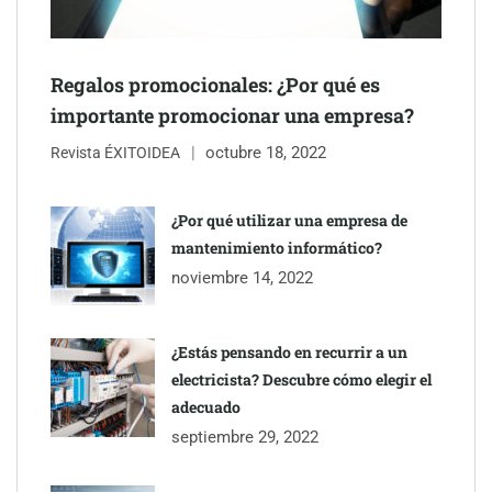
Regalos promocionales: ¿Por qué es
importante promocionar una empresa?
octubre 18, 2022
Revista ÉXITOIDEA
¿Por qué utilizar una empresa de
The Factory School explica por qué aprender herramientas de
mantenimiento informático?
IA ya no es suficiente para los profesionales de la arquitectura
noviembre 14, 2022
¿Estás pensando en recurrir a un
electricista? Descubre cómo elegir el
adecuado
septiembre 29, 2022