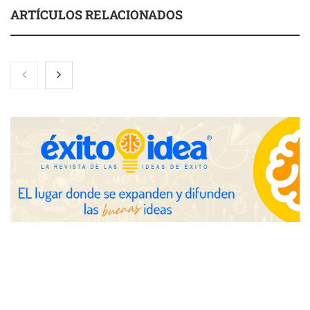
ARTÍCULOS RELACIONADOS
Nicols presenta seis modelos de anillos de compromiso para el
eclipse solar del 12 de agosto
Zoomex mejora su Strategy Center con herramientas
avanzadas para trading estratégico
COMPALISS de LYSOTRIC: cuando un solo producto multiplica
las posibilidades del salón profesional
Fundación Mapfre y CISE lanzan el concurso ‘Talento Sénior’
para impulsar ideas innovadoras creadas por y para mayores
de 50 años