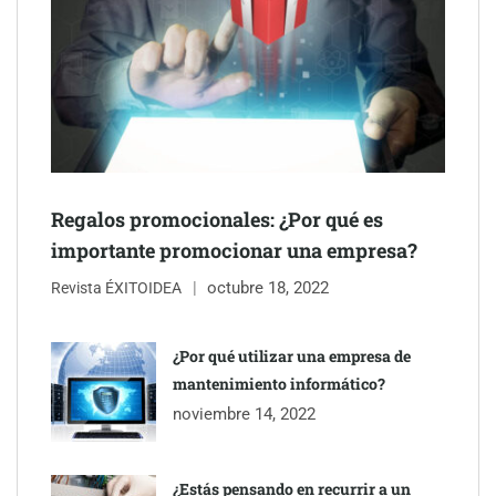
Regalos promocionales: ¿Por qué es
Jumpstart: EE.UU. redefine la movilidad profesional con
importante promocionar una empresa?
medidas que impactan a empresas y talento
octubre 18, 2022
Revista ÉXITOIDEA
¿Por qué utilizar una empresa de
mantenimiento informático?
noviembre 14, 2022
¿Estás pensando en recurrir a un