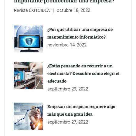
importante promocionar una empresa?
octubre 18, 2022
Revista ÉXITOIDEA
UrbanPay lanza en 19 mercados europeos su solución de pagos
inmobiliarios: hasta 82% de ahorro por cobro
¿Por qué utilizar una empresa de
mantenimiento informático?
Gestoría Online reduce a unas horas el alta de autónomo
noviembre 14, 2022
¿Estás pensando en recurrir a un
electricista? Descubre cómo elegir el
adecuado
septiembre 29, 2022
Empezar un negocio requiere algo
más que una gran idea
septiembre 27, 2022