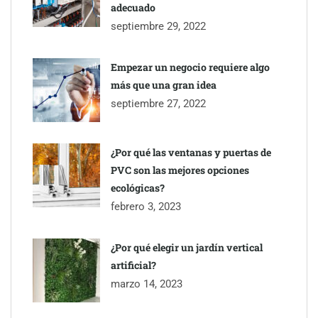
TBKids impulsa su expansión nacional con un modelo de
adecuado
franquicia que redefine la educación tecnológica
septiembre 29, 2022
Millones de desplazamientos en verano reabren el debate sobre
Empezar un negocio requiere algo
la seguridad en las carreteras, según SMA Road Safety
más que una gran idea
septiembre 27, 2022
Perfumería Laura incorpora Nasomatto a su selección de
perfumería nicho
¿Por qué las ventanas y puertas de
PVC son las mejores opciones
ecológicas?
febrero 3, 2023
¿Por qué elegir un jardín vertical
artificial?
marzo 14, 2023