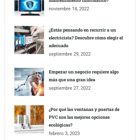
mantenimiento informático?
Servimudanzas supera las 3.000 reseñas con 4,8 estrellas en
noviembre 14, 2022
mudanzas en Barcelona
¿Estás pensando en recurrir a un
electricista? Descubre cómo elegir el
adecuado
septiembre 29, 2022
Empezar un negocio requiere algo
más que una gran idea
septiembre 27, 2022
¿Por qué las ventanas y puertas de
PVC son las mejores opciones
ecológicas?
febrero 3, 2023