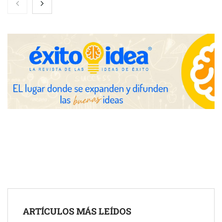
COMPALISS de LYSOTRIC: cuando un solo producto multiplica
las posibilidades del salón profesional
Fundación Mapfre y CISE lanzan el concurso ‘Talento Sénior’
para impulsar ideas innovadoras creadas por y para mayores
de 50 años
ARTÍCULOS MÁS LEÍDOS
Schaeffler mejora su rentabilidad en el primer semestre de 2026