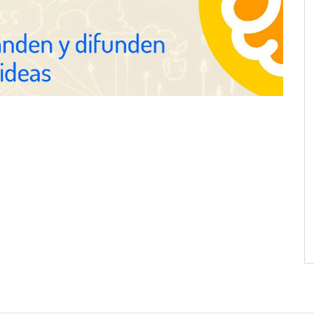
vacaciones
E.UU. redefine la
Esenzzia da la bienvenida a agosto
ofesional con
con descuentos del 15% en todo su
 impactan a empresas
catálogo de perfumes de
equivalencia