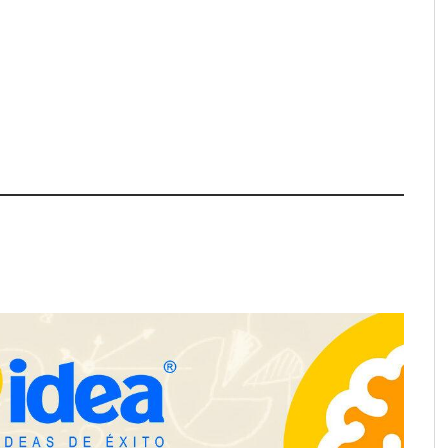
ación y diseño que
espacios de la mano
anquicias
Eagle Waterproofing recomienda
revisar la impermeabilización de
las viviendas antes de las