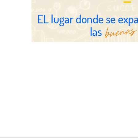
Servimudanzas supera las 3.000
reseñas con 4,8 estrellas en
mudanzas en Barcelona
Jumpstart: E
movilidad pr
medidas que
y talento