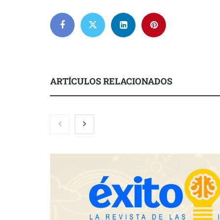
ARTÍCULOS RELACIONADOS
NOVA: innov
transforman 
de Tormo Fr
Schaeffler mejora su rentabilidad
en el primer semestre de 2026