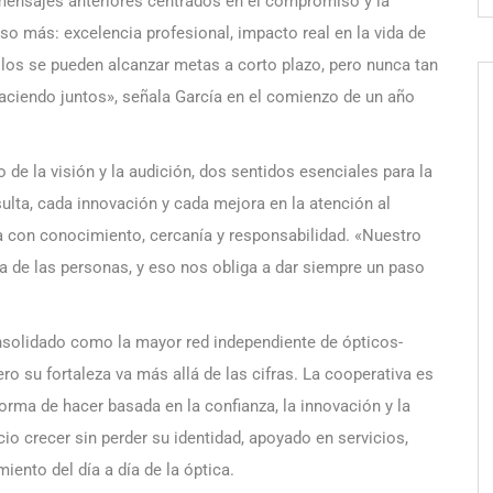
 mensajes anteriores centrados en el compromiso y la
so más: excelencia profesional, impacto real en la vida de
olos se pueden alcanzar metas a corto plazo, pero nunca tan
haciendo juntos», señala García en el comienzo de un año
o de la visión y la audición, dos sentidos esenciales para la
ulta, cada innovación y cada mejora en la atención al
da con conocimiento, cercanía y responsabilidad. «Nuestro
ida de las personas, y eso nos obliga a dar siempre un paso
nsolidado como la mayor red independiente de ópticos-
ro su fortaleza va más allá de las cifras. La cooperativa es
ma de hacer basada en la confianza, la innovación y la
o crecer sin perder su identidad, apoyado en servicios,
ento del día a día de la óptica.