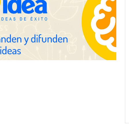
Schaeffler mejora su rentabilidad
en el primer semestre de 2026
Servimudanzas supera las 3.000
reseñas con 4,8 estrellas en
mudanzas en Barcelona
proofing recomienda
mpermeabilización de
 antes de las