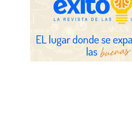
NOVA: innovación y diseño que
transforman espacios de la mano
de Tormo Franquicias
Eagle Water
revisar la i
las viviendas
vacaciones