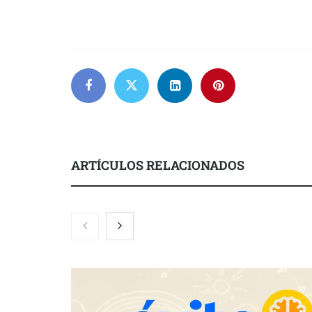
ARTÍCULOS RELACIONADOS
COMPALISS de LYSOTRIC: cuando
Fundación M
un solo producto multiplica las
el concurso ‘
posibilidades del salón profesional
impulsar ide
creadas por 
años