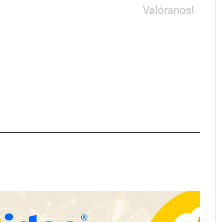
Valóranos!
apfre y CISE lanzan
Talento Sénior’ para
as innovadoras
y para mayores de 50