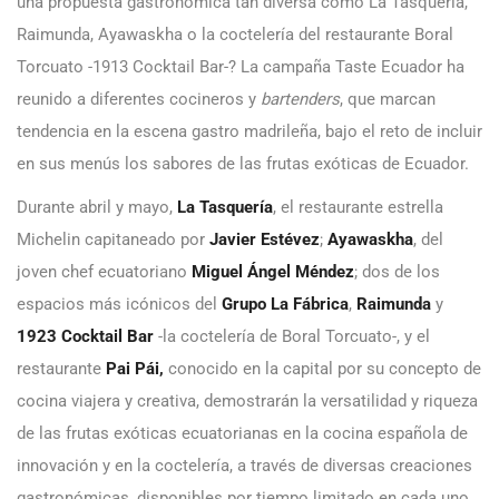
una propuesta gastronómica tan diversa como La Tasquería,
Raimunda, Ayawaskha o la coctelería del restaurante Boral
Torcuato -1913 Cocktail Bar-? La campaña Taste Ecuador ha
reunido a diferentes cocineros y
bartenders
, que marcan
tendencia en la escena gastro madrileña, bajo el reto de incluir
en sus menús los sabores de las frutas exóticas de Ecuador.
Durante abril y mayo,
La Tasquería
, el restaurante estrella
Michelin capitaneado por
Javier Estévez
;
Ayawaskha
, del
joven chef ecuatoriano
Miguel Ángel Méndez
; dos de los
espacios más icónicos del
Grupo La Fábrica
,
Raimunda
y
1923 Cocktail Bar
-la coctelería de Boral Torcuato-,
y el
restaurante
Pai Pái,
conocido en la capital por su concepto de
cocina viajera y creativa, demostrarán la versatilidad y riqueza
de las frutas exóticas ecuatorianas en la cocina española de
innovación y en la coctelería, a través de diversas creaciones
gastronómicas, disponibles por tiempo limitado en cada uno