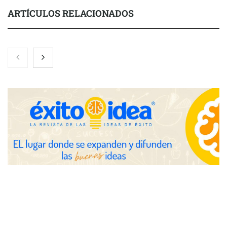
ARTÍCULOS RELACIONADOS
Nicols presenta seis modelos de anillos de compromiso para el
eclipse solar del 12 de agosto
Zoomex mejora su Strategy Center con herramientas
avanzadas para trading estratégico
COMPALISS de LYSOTRIC: cuando un solo producto multiplica
las posibilidades del salón profesional
Fundación Mapfre y CISE lanzan el concurso ‘Talento Sénior’
para impulsar ideas innovadoras creadas por y para mayores
de 50 años