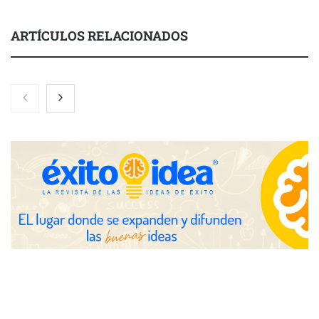
ARTÍCULOS RELACIONADOS
Nicols presenta seis modelos de anillos de compromiso para el
eclipse solar del 12 de agosto
Zoomex mejora su Strategy Center con herramientas
avanzadas para trading estratégico
COMPALISS de LYSOTRIC: cuando un solo producto multiplica
las posibilidades del salón profesional
Fundación Mapfre y CISE lanzan el concurso ‘Talento Sénior’
para impulsar ideas innovadoras creadas por y para mayores
de 50 años