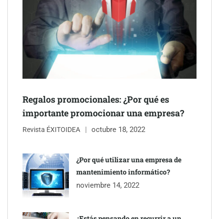
Regalos promocionales: ¿Por qué es
importante promocionar una empresa?
octubre 18, 2022
Revista ÉXITOIDEA
Eagle Waterproofing recomienda revisar la
impermeabilización de las viviendas antes de las vacaciones
¿Por qué utilizar una empresa de
mantenimiento informático?
Servimudanzas supera las 3.000 reseñas con 4,8 estrellas en
noviembre 14, 2022
mudanzas en Barcelona
¿Estás pensando en recurrir a un