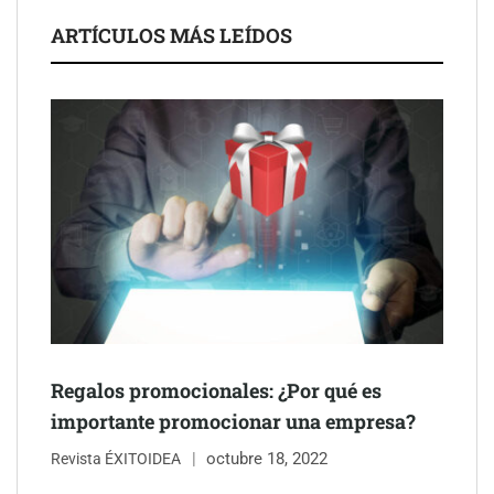
Servimudanzas supera las 3.000 reseñas con 4,8 estrellas en
ARTÍCULOS MÁS LEÍDOS
mudanzas en Barcelona
Regalos promocionales: ¿Por qué es
Jumpstart: EE.UU. redefine la movilidad profesional con
importante promocionar una empresa?
medidas que impactan a empresas y talento
octubre 18, 2022
Revista ÉXITOIDEA