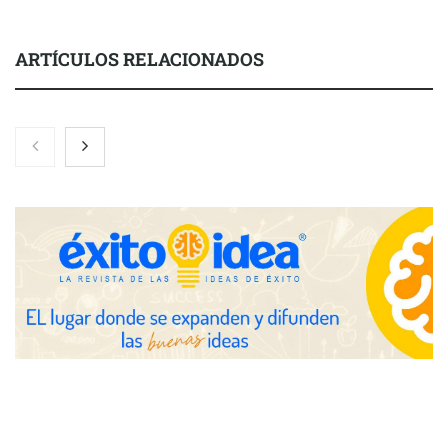
ARTÍCULOS RELACIONADOS
Nicols presenta seis modelos de anillos de compromiso para el
eclipse solar del 12 de agosto
Zoomex mejora su Strategy Center con herramientas
avanzadas para trading estratégico
COMPALISS de LYSOTRIC: cuando un solo producto multiplica
las posibilidades del salón profesional
Fundación Mapfre y CISE lanzan el concurso ‘Talento Sénior’
para impulsar ideas innovadoras creadas por y para mayores
de 50 años