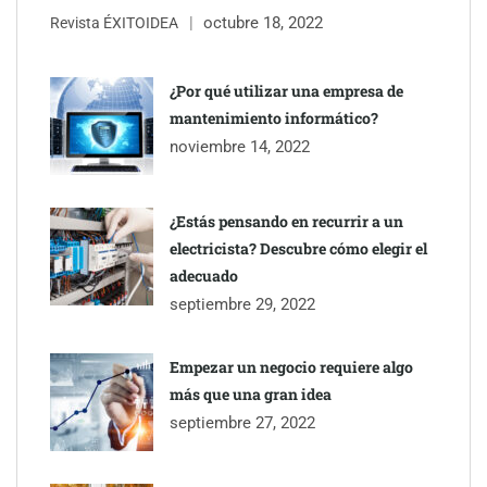
octubre 18, 2022
Revista ÉXITOIDEA
UrbanPay lanza en 19 mercados europeos su solución de pagos
inmobiliarios: hasta 82% de ahorro por cobro
¿Por qué utilizar una empresa de
mantenimiento informático?
Gestoría Online reduce a unas horas el alta de autónomo
noviembre 14, 2022
¿Estás pensando en recurrir a un
electricista? Descubre cómo elegir el
adecuado
septiembre 29, 2022
Empezar un negocio requiere algo
más que una gran idea
septiembre 27, 2022