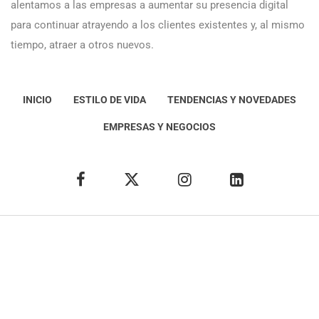
alentamos a las empresas a aumentar su presencia digital
para continuar atrayendo a los clientes existentes y, al mismo
tiempo, atraer a otros nuevos.
INICIO
ESTILO DE VIDA
TENDENCIAS Y NOVEDADES
EMPRESAS Y NEGOCIOS
Éxito Idea
Aviso
legal
Política de Privacidad
Política de Cookies
Condiciones de uso