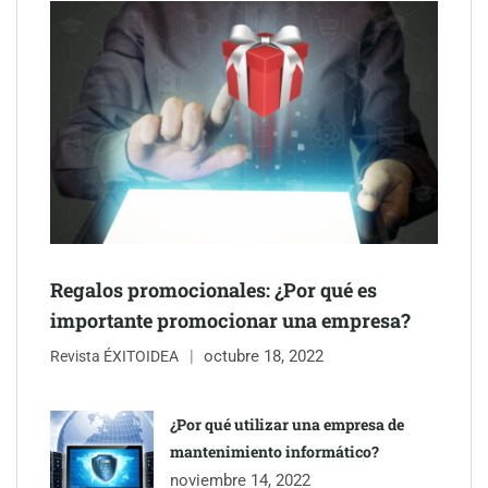
Gestoría Online reduce a unas horas el alta de autónomo
Regalos promocionales: ¿Por qué es
importante promocionar una empresa?
octubre 18, 2022
The Factory School explica por qué aprender herramientas de
Revista ÉXITOIDEA
IA ya no es suficiente para los profesionales de la arquitectura
¿Por qué utilizar una empresa de
Martín Mingorance Abogados consolida su posición como
mantenimiento informático?
despacho de abogados Málaga de referencia para empresas y
noviembre 14, 2022