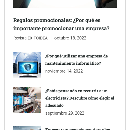
Servimudanzas supera las 3.000 reseñas con 4,8 estrellas en
Regalos promocionales: ¿Por qué es
mudanzas en Barcelona
importante promocionar una empresa?
octubre 18, 2022
Revista ÉXITOIDEA
¿Por qué utilizar una empresa de
mantenimiento informático?
noviembre 14, 2022
¿Estás pensando en recurrir a un
electricista? Descubre cómo elegir el
adecuado
Jumpstart: EE.UU. redefine la movilidad profesional con
septiembre 29, 2022
medidas que impactan a empresas y talento
Empezar un negocio requiere algo