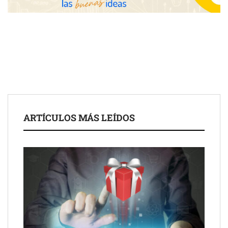
Fundación Mapfre y CISE lanzan el concurso ‘Talento Sénior’
para impulsar ideas innovadoras creadas por y para mayores
de 50 años
ARTÍCULOS MÁS LEÍDOS
Schaeffler mejora su rentabilidad en el primer semestre de 2026