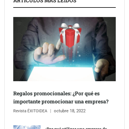
ARTÍCULOS MÁS LEÍDOS
después del sol
Eulalia Roig lanza ‘The Journal’, una revista digital mensual de
entrevistas y fotografía editorial
Regalos promocionales: ¿Por qué es
importante promocionar una empresa?
octubre 18, 2022
Revista ÉXITOIDEA
UrbanPay lanza en 19 mercados europeos su solución de pagos
inmobiliarios: hasta 82% de ahorro por cobro
¿Por qué utilizar una empresa de