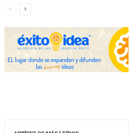
Toro Tapas inaugura su Raw Bar: una experiencia desde
mediodía hasta el anochecer con cocina abierta
El nuevo mapa de zonas tensionadas abre nuevos frentes
legales para propietarios e inquilinos en Cataluña
La luz roja, el nuevo aftersun, actúa en la recuperación de la piel