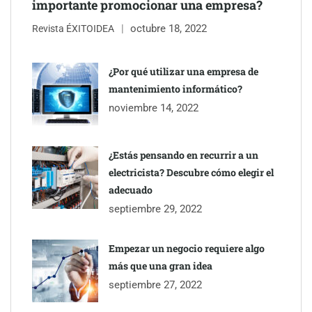
importante promocionar una empresa?
octubre 18, 2022
Martín Mingorance Abogados consolida su posición como
Revista ÉXITOIDEA
despacho de abogados Málaga de referencia para empresas y
particulares
¿Por qué utilizar una empresa de
mantenimiento informático?
Brisas del Estrecho abastece a la hostelería de Sevilla
noviembre 14, 2022
conectando lonjas con establecimientos
¿Estás pensando en recurrir a un
electricista? Descubre cómo elegir el
adecuado
septiembre 29, 2022
Empezar un negocio requiere algo
más que una gran idea
septiembre 27, 2022