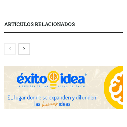
ARTÍCULOS RELACIONADOS
Nicols presenta seis modelos de anillos de compromiso para el
eclipse solar del 12 de agosto
Zoomex mejora su Strategy Center con herramientas
avanzadas para trading estratégico
COMPALISS de LYSOTRIC: cuando un solo producto multiplica
las posibilidades del salón profesional
Fundación Mapfre y CISE lanzan el concurso ‘Talento Sénior’
para impulsar ideas innovadoras creadas por y para mayores