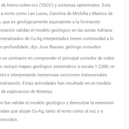
s de hierro-cobre-oro (‘IOCG’) y sistemas epitermales. Este
r a norte como Las Luces, Carolina de Michilla y Mantos de
e, que es geológicamente equivalente a la formación
foración validan el modelo geológico en las zonas Adriana,
neralizados de Cu-Ag interpretados tienen continuidad a lo
 en profundidad», dijo Jose Bassan, geólogo consultor.
n se centraron en comprender el principal corredor de cobre
ajo incluyó mapeo geológico sistemático a escala 1:2,000, re-
ción e interpretando numerosas secciones transversales
neralización. Estas actividades han resultado en un modelo
 de exploración de Nittetsu.
ón fue validar el modelo geológico y demostrar la extensión
adas que alojan Cu-Ag, tanto al norte como al sur, y a
onocidos.