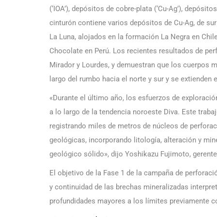
(‘IOA’), depósitos de cobre-plata (‘Cu-Ag’), depósito
cinturón contiene varios depósitos de Cu-Ag, de su
La Luna, alojados en la formación La Negra en Chil
Chocolate en Perú. Los recientes resultados de per
Mirador y Lourdes, y demuestran que los cuerpos mi
largo del rumbo hacia el norte y sur y se extienden
«Durante el último año, los esfuerzos de exploració
a lo largo de la tendencia noroeste Diva. Este trab
registrando miles de metros de núcleos de perfora
geológicas, incorporando litología, alteración y mi
geológico sólido», dijo Yoshikazu Fujimoto, gerente
El objetivo de la Fase 1 de la campaña de perforaci
y continuidad de las brechas mineralizadas interpret
profundidades mayores a los límites previamente c