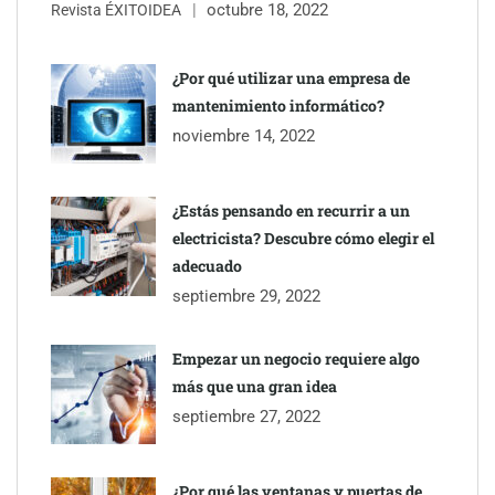
octubre 18, 2022
Revista ÉXITOIDEA
¿Por qué utilizar una empresa de
mantenimiento informático?
noviembre 14, 2022
¿Estás pensando en recurrir a un
electricista? Descubre cómo elegir el
TBKids impulsa su expansión nacional con un modelo de
adecuado
franquicia que redefine la educación tecnológica
septiembre 29, 2022
Millones de desplazamientos en verano reabren el debate sobre
Empezar un negocio requiere algo
la seguridad en las carreteras, según SMA Road Safety
más que una gran idea
septiembre 27, 2022
Perfumería Laura incorpora Nasomatto a su selección de
perfumería nicho
¿Por qué las ventanas y puertas de