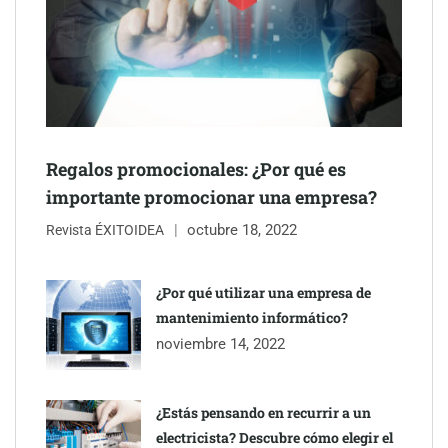
mano de Tormo Franquicias
Regalos promocionales: ¿Por qué es
importante promocionar una empresa?
octubre 18, 2022
Revista ÉXITOIDEA
¿Por qué utilizar una empresa de
mantenimiento informático?
Eagle Waterproofing recomienda revisar la
noviembre 14, 2022
impermeabilización de las viviendas antes de las vacaciones
¿Estás pensando en recurrir a un
electricista? Descubre cómo elegir el