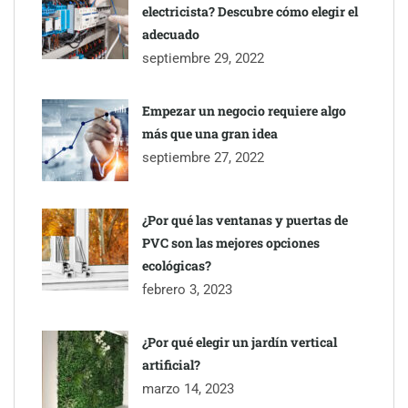
electricista? Descubre cómo elegir el
adecuado
septiembre 29, 2022
Empezar un negocio requiere algo
TBKids impulsa su expansión nacional con un modelo de
más que una gran idea
franquicia que redefine la educación tecnológica
septiembre 27, 2022
Millones de desplazamientos en verano reabren el debate sobre
¿Por qué las ventanas y puertas de
la seguridad en las carreteras, según SMA Road Safety
PVC son las mejores opciones
ecológicas?
febrero 3, 2023
¿Por qué elegir un jardín vertical
artificial?
marzo 14, 2023