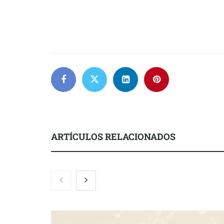
ARTÍCULOS RELACIONADOS
Martín Mingorance Abogados
Brisas del Es
consolida su posición como
hostelería d
despacho de abogados Málaga de
lonjas con e
referencia para empresas y