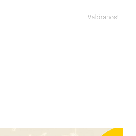
Valóranos!
trecho abastece a la
e Sevilla conectando
stablecimientos