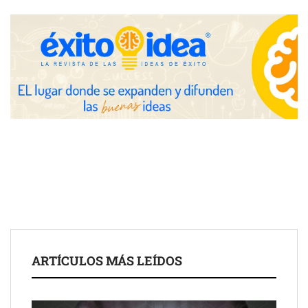
Zoomex mejora su Strategy Center con herramientas
avanzadas para trading estratégico
COMPALISS de LYSOTRIC: cuando un solo producto multiplica
las posibilidades del salón profesional
Fundación Mapfre y CISE lanzan el concurso ‘Talento Sénior’
para impulsar ideas innovadoras creadas por y para mayores
de 50 años
ARTÍCULOS MÁS LEÍDOS