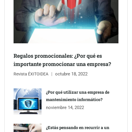
Regalos promocionales: ¿Por qué es
importante promocionar una empresa?
octubre 18, 2022
The Factory School explica por qué aprender herramientas de
Revista ÉXITOIDEA
IA ya no es suficiente para los profesionales de la arquitectura
¿Por qué utilizar una empresa de
Martín Mingorance Abogados consolida su posición como
mantenimiento informático?
despacho de abogados Málaga de referencia para empresas y
noviembre 14, 2022
particulares
¿Estás pensando en recurrir a un