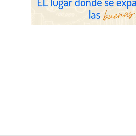
Servimudanzas supera las 3.000
reseñas con 4,8 estrellas en
mudanzas en Barcelona
Jumpstart: E
movilidad pr
medidas que
y talento