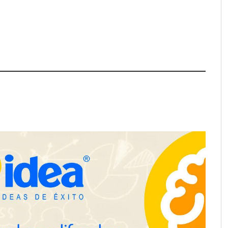
ación y diseño que
espacios de la mano
anquicias
Eagle Waterproofing recomienda
revisar la impermeabilización de
las viviendas antes de las
vacaciones