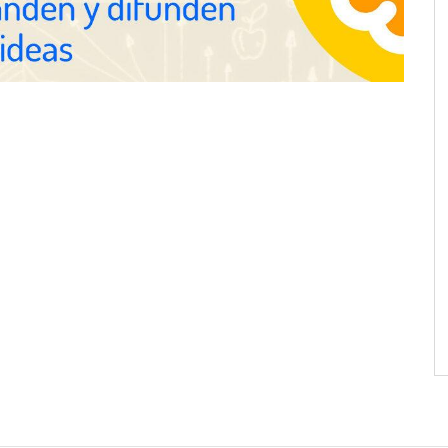
E.UU. redefine la
Esenzzia da la bienvenida a agosto
ofesional con
con descuentos del 15% en todo su
 impactan a empresas
catálogo de perfumes de
equivalencia