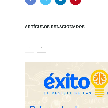
ARTÍCULOS RELACIONADOS
NOVA: innov
transforman 
de Tormo Fr
Schaeffler mejora su rentabilidad
en el primer semestre de 2026