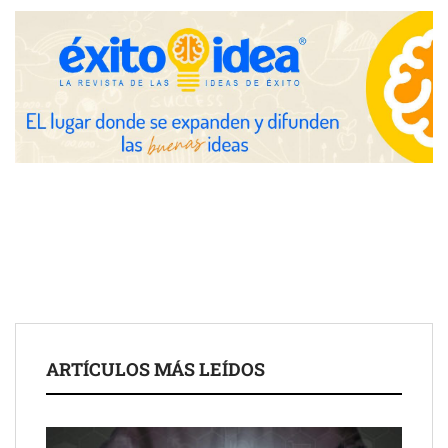
Toro Tapas inaugura su Raw Bar: una experiencia desde
mediodía hasta el anochecer con cocina abierta
El nuevo mapa de zonas tensionadas abre nuevos frentes
legales para propietarios e inquilinos en Cataluña
La luz roja, el nuevo aftersun, actúa en la recuperación de la piel
ARTÍCULOS MÁS LEÍDOS
después del sol
Eulalia Roig lanza ‘The Journal’, una revista digital mensual de