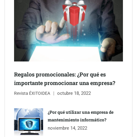
entrevistas y fotografía editorial
Regalos promocionales: ¿Por qué es
importante promocionar una empresa?
octubre 18, 2022
Revista ÉXITOIDEA
UrbanPay lanza en 19 mercados europeos su solución de pagos
inmobiliarios: hasta 82% de ahorro por cobro
¿Por qué utilizar una empresa de
mantenimiento informático?
Gestoría Online reduce a unas horas el alta de autónomo
noviembre 14, 2022