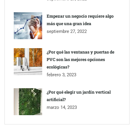
El nuevo mapa de zonas tensionadas abre nuevos frentes
legales para propietarios e inquilinos en Cataluña
Empezar un negocio requiere algo
más que una gran idea
La luz roja, el nuevo aftersun, actúa en la recuperación de la piel
septiembre 27, 2022
después del sol
¿Por qué las ventanas y puertas de
PVC son las mejores opciones
ecológicas?
febrero 3, 2023
¿Por qué elegir un jardín vertical
artificial?
marzo 14, 2023