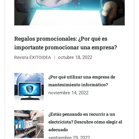
Esenzzia da la bienvenida a agosto con descuentos del 15% en
todo su catálogo de perfumes de equivalencia
Regalos promocionales: ¿Por qué es
importante promocionar una empresa?
octubre 18, 2022
Revista ÉXITOIDEA
¿Por qué utilizar una empresa de
mantenimiento informático?
noviembre 14, 2022
¿Estás pensando en recurrir a un
Toro Tapas inaugura su Raw Bar: una experiencia desde
electricista? Descubre cómo elegir el
mediodía hasta el anochecer con cocina abierta
adecuado
septiembre 29, 2022