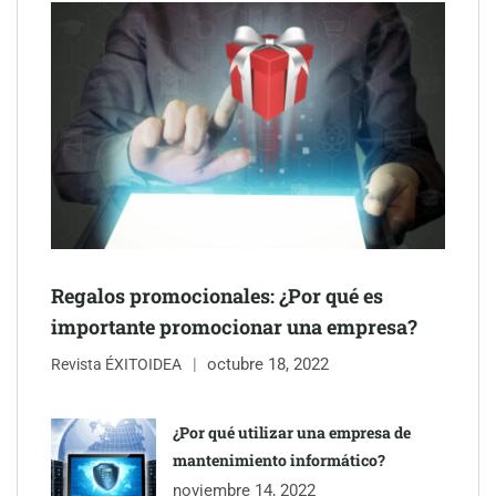
Eulalia Roig lanza ‘The Journal’, una revista digital mensual de
entrevistas y fotografía editorial
Regalos promocionales: ¿Por qué es
importante promocionar una empresa?
octubre 18, 2022
Revista ÉXITOIDEA
UrbanPay lanza en 19 mercados europeos su solución de pagos
inmobiliarios: hasta 82% de ahorro por cobro
¿Por qué utilizar una empresa de
mantenimiento informático?
Gestoría Online reduce a unas horas el alta de autónomo
noviembre 14, 2022