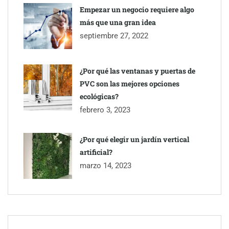
Millones de desplazamientos en verano reabren el debate sobre
Empezar un negocio requiere algo
la seguridad en las carreteras, según SMA Road Safety
más que una gran idea
septiembre 27, 2022
Perfumería Laura incorpora Nasomatto a su selección de
perfumería nicho
¿Por qué las ventanas y puertas de
PVC son las mejores opciones
ecológicas?
febrero 3, 2023
¿Por qué elegir un jardín vertical
artificial?
marzo 14, 2023