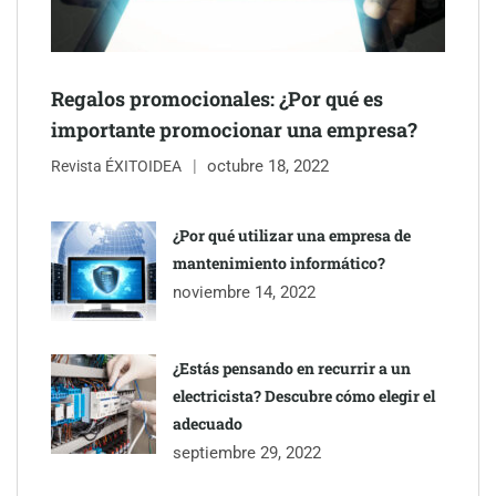
Última llamada: los destinos con las mayores caídas de precios
para este agosto, según KAYAK
Regalos promocionales: ¿Por qué es
importante promocionar una empresa?
octubre 18, 2022
Revista ÉXITOIDEA
¿Por qué utilizar una empresa de
mantenimiento informático?
noviembre 14, 2022
¿Estás pensando en recurrir a un
electricista? Descubre cómo elegir el
TBKids impulsa su expansión nacional con un modelo de
adecuado
franquicia que redefine la educación tecnológica
septiembre 29, 2022