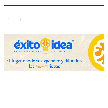
Nicols presenta seis modelos de anillos de compromiso para el
eclipse solar del 12 de agosto
Zoomex mejora su Strategy Center con herramientas
avanzadas para trading estratégico
COMPALISS de LYSOTRIC: cuando un solo producto multiplica
las posibilidades del salón profesional
Fundación Mapfre y CISE lanzan el concurso ‘Talento Sénior’
para impulsar ideas innovadoras creadas por y para mayores
de 50 años