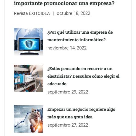
importante promocionar una empresa?
octubre 18, 2022
Revista ÉXITOIDEA
UrbanPay lanza en 19 mercados europeos su solución de pagos
inmobiliarios: hasta 82% de ahorro por cobro
¿Por qué utilizar una empresa de
mantenimiento informático?
Gestoría Online reduce a unas horas el alta de autónomo
noviembre 14, 2022
¿Estás pensando en recurrir a un
electricista? Descubre cómo elegir el
adecuado
septiembre 29, 2022
Empezar un negocio requiere algo
más que una gran idea
septiembre 27, 2022