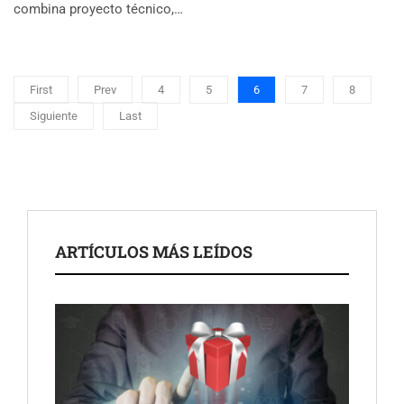
combina proyecto técnico,…
First
Prev
4
5
6
7
8
Siguiente
Last
ARTÍCULOS MÁS LEÍDOS