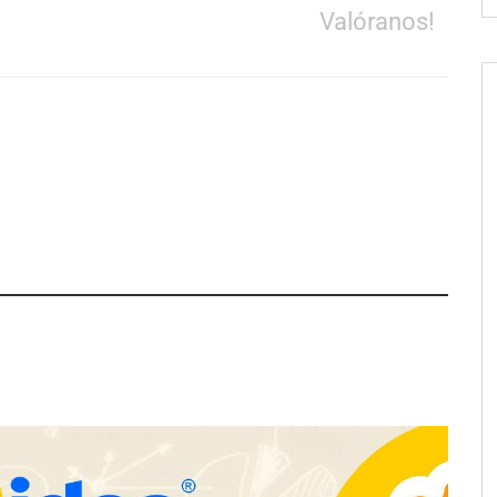
Valóranos!
Servimudanzas supera las 3.000
reseñas con 4,8 estrellas en
mudanzas en Barcelona