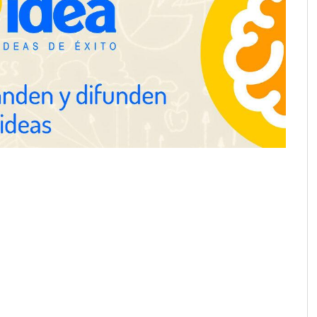
proofing recomienda
mpermeabilización de
 antes de las
la bienvenida a agosto
Toro Tapas inaugura su Raw Bar:
os del 15% en todo su
una experiencia desde mediodía
perfumes de
hasta el anochecer con cocina
abierta