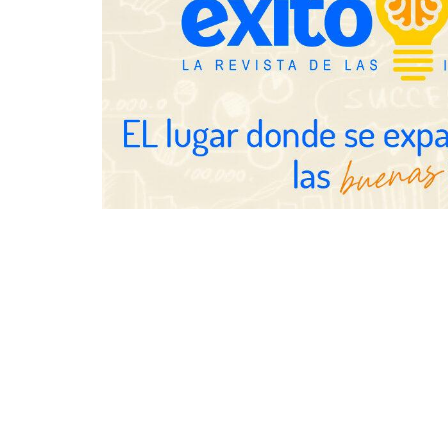
Eagle Water
revisar la i
las viviendas
vacaciones
Jumpstart: EE.UU. redefine la
Esenzzia da 
movilidad profesional con
con descuent
medidas que impactan a empresas
catálogo de 
y talento
equivalencia