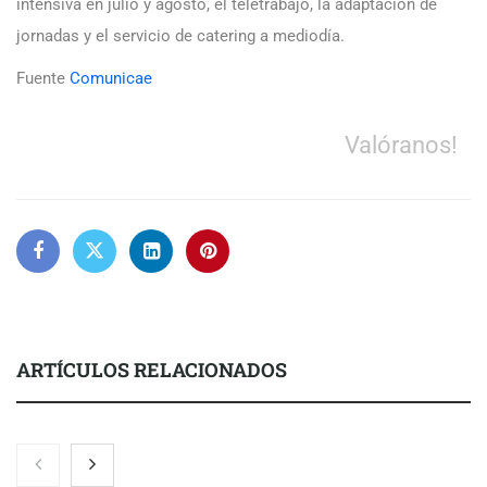
intensiva en julio y agosto, el teletrabajo, la adaptación de
jornadas y el servicio de catering a mediodía.
Fuente
Comunicae
Valóranos!
ARTÍCULOS RELACIONADOS
La Sierra Norte abre desde Sigüenza la II Vuelta Ciclista CLM
LEADER, convirtiendo el deporte en motor de desarrollo rural