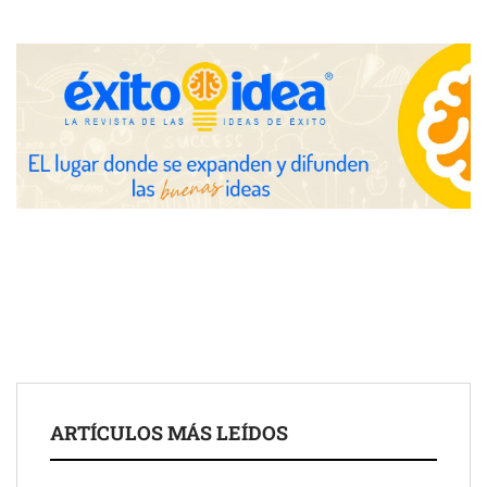
El 82% de empresas industriales no encuentra personal
disponible: 100.000€ para formar nuevos profesionales
Nicols presenta seis modelos de anillos de compromiso para el
eclipse solar del 12 de agosto
Zoomex mejora su Strategy Center con herramientas
avanzadas para trading estratégico
COMPALISS de LYSOTRIC: cuando un solo producto multiplica
las posibilidades del salón profesional
Fundación Mapfre y CISE lanzan el concurso ‘Talento Sénior’
ARTÍCULOS MÁS LEÍDOS
para impulsar ideas innovadoras creadas por y para mayores
de 50 años