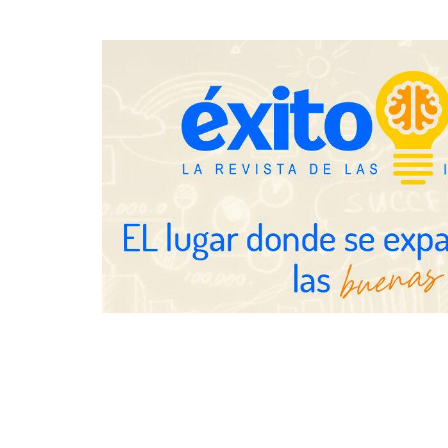
eclipse solar del 12 de agosto
trading estra
Fundación Mapfre y CISE lanzan
el concurso ‘Talento Sénior’ para
impulsar ideas innovadoras
creadas por y para mayores de 50
años
Schaeffler m
en el primer