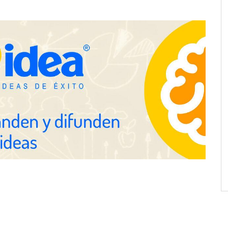
tégico
posibilidades del salón profesional
NOVA: innovación y diseño que
transforman espacios de la mano
de Tormo Franquicias
ejora su rentabilidad
 semestre de 2026