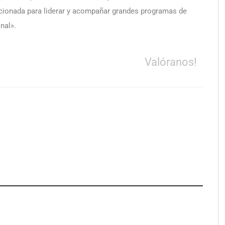
ionada para liderar y acompañar grandes programas de
nal».
Valóranos!
a su Strategy Center
COMPALISS de LYSOTRIC: cuando
entas avanzadas para
un solo producto multiplica las