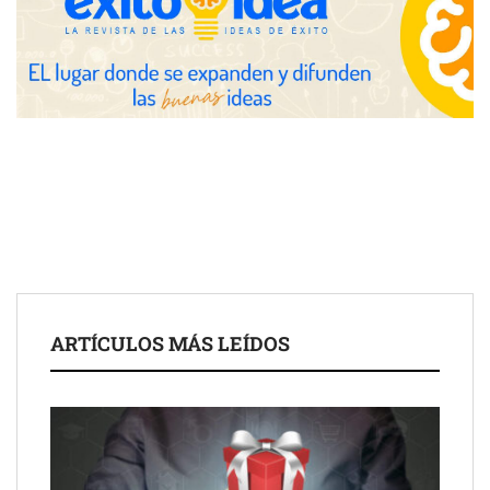
Toro Tapas inaugura su Raw Bar: una experiencia desde
mediodía hasta el anochecer con cocina abierta
El nuevo mapa de zonas tensionadas abre nuevos frentes
legales para propietarios e inquilinos en Cataluña
La luz roja, el nuevo aftersun, actúa en la recuperación de la piel
ARTÍCULOS MÁS LEÍDOS
después del sol
Eulalia Roig lanza ‘The Journal’, una revista digital mensual de
entrevistas y fotografía editorial