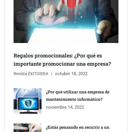
Regalos promocionales: ¿Por qué es
importante promocionar una empresa?
octubre 18, 2022
Revista ÉXITOIDEA
UrbanPay lanza en 19 mercados europeos su solución de pagos
inmobiliarios: hasta 82% de ahorro por cobro
¿Por qué utilizar una empresa de
mantenimiento informático?
Gestoría Online reduce a unas horas el alta de autónomo
noviembre 14, 2022
¿Estás pensando en recurrir a un