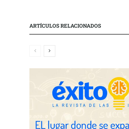
ARTÍCULOS RELACIONADOS
La luz roja, el nuevo aftersun,
Eulalia Roig 
actúa en la recuperación de la piel
una revista 
después del sol
entrevistas y