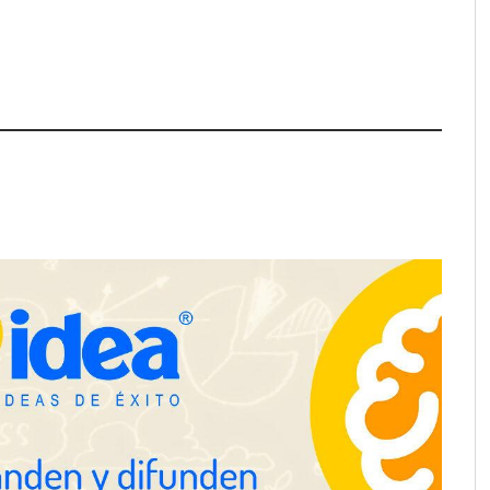
lanza ‘The Journal’,
digital mensual de
 fotografía editorial
UrbanPay lanza en 19 mercados
europeos su solución de pagos
inmobiliarios: hasta 82% de ahorro
por cobro