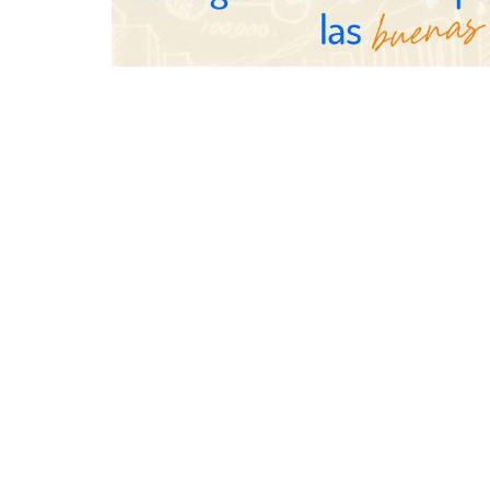
Gestoría Online reduce a unas
horas el alta de autónomo
The Factory 
qué aprender
ya no es sufi
profesionales