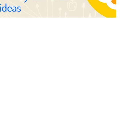
Martín Mingorance Abogados
consolida su posición como
despacho de abogados Málaga de
referencia para empresas y
particulares
School explica por
 herramientas de IA
ciente para los
 de la arquitectura