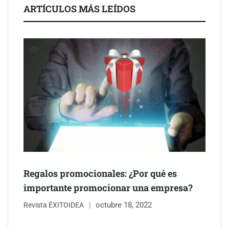
La luz roja, el nuevo aftersun, actúa en la recuperación de la piel
ARTÍCULOS MÁS LEÍDOS
después del sol
Eulalia Roig lanza ‘The Journal’, una revista digital mensual de
entrevistas y fotografía editorial
Regalos promocionales: ¿Por qué es
importante promocionar una empresa?
octubre 18, 2022
Revista ÉXITOIDEA
UrbanPay lanza en 19 mercados europeos su solución de pagos