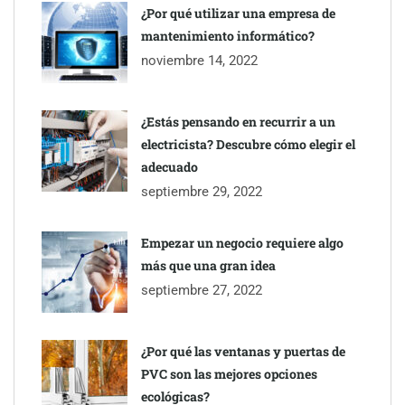
inmobiliarios: hasta 82% de ahorro por cobro
¿Por qué utilizar una empresa de
mantenimiento informático?
Gestoría Online reduce a unas horas el alta de autónomo
noviembre 14, 2022
¿Estás pensando en recurrir a un
electricista? Descubre cómo elegir el
adecuado
septiembre 29, 2022
Empezar un negocio requiere algo
más que una gran idea
septiembre 27, 2022
¿Por qué las ventanas y puertas de
PVC son las mejores opciones
ecológicas?