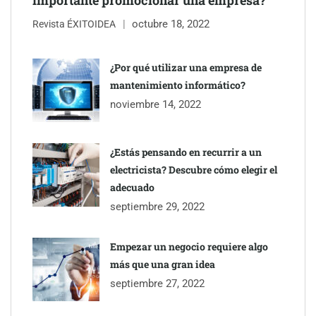
importante promocionar una empresa?
octubre 18, 2022
Revista ÉXITOIDEA
UrbanPay lanza en 19 mercados europeos su solución de pagos
inmobiliarios: hasta 82% de ahorro por cobro
¿Por qué utilizar una empresa de
mantenimiento informático?
Gestoría Online reduce a unas horas el alta de autónomo
noviembre 14, 2022
¿Estás pensando en recurrir a un
electricista? Descubre cómo elegir el
adecuado
septiembre 29, 2022
Empezar un negocio requiere algo
más que una gran idea
septiembre 27, 2022